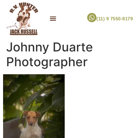
(11) 9 7550-8179
ESCOLHA UM FILHOTE!
JACK RUSSELL TERRIER
CANIL RV HUNTER
MARCA PET PRÓPRIA
Johnny Duarte
Photographer