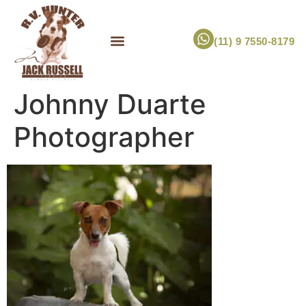
(11) 9 7550-8179
ESCOLHA UM FILHOTE!
JACK RUSSELL TERRIER
CANIL RV HUNTER
MARCA PET PRÓPRIA
Johnny Duarte
Photographer