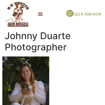
(11) 9 7550-8179
ESCOLHA UM FILHOTE!
JACK RUSSELL TERRIER
CANIL RV HUNTER
MARCA PET PRÓPRIA
Johnny Duarte
Photographer